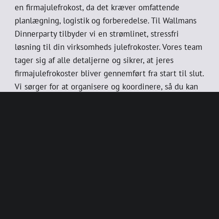
en firmajulefrokost, da det kræver omfattende
planlægning, logistik og forberedelse. Til Wallmans
Dinnerparty tilbyder vi en strømlinet, stressfri
løsning til din virksomheds julefrokoster. Vores team
tager sig af alle detaljerne og sikrer, at jeres
firmajulefrokoster bliver gennemført fra start til slut.
Vi sørger for at organisere og koordinere, så du kan
fokusere på at fejre juletiden med dine kollegaer.
LÆS MERE OM SHOWET
Book dine billetter nu
Hvis du ønsker at opleve en uforglemmelig
aften med fantastisk underholdning, så er