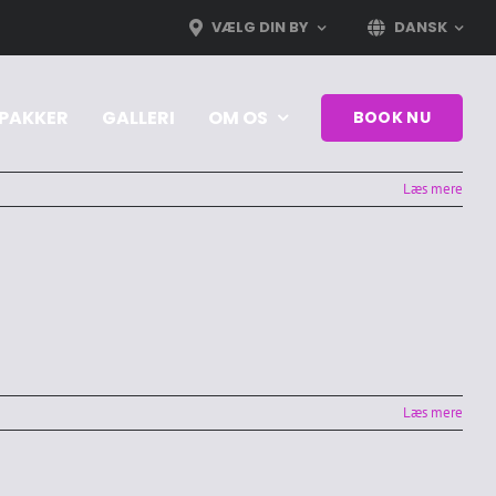
VÆLG DIN BY
DANSK
PAKKER
GALLERI
OM OS
BOOK NU
Læs mere
Læs mere