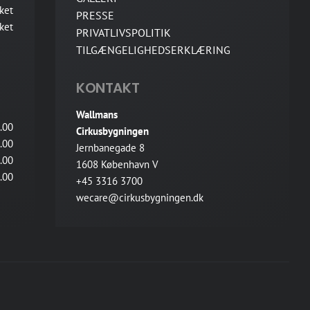
ket
PRESSE
ket
PRIVATLIVSPOLITIK
TILGÆNGELIGHEDSERKLÆRING
KONTAKT
Wallmans
.00
Cirkusbygningen
.00
Jernbanegade 8
.00
1608 København V
.00
+45 3316 3700
wecare@cirkusbygningen.dk