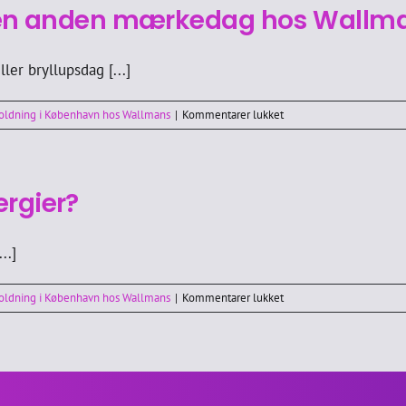
show?
er en anden mærkedag hos Wallm
er bryllupsdag [...]
til
holdning i København hos Wallmans
|
Kommentarer lukket
Kan
jeg
fejre
fødselsdag
ergier?
eller
en
anden
..]
mærkedag
hos
Wallmans?
til
holdning i København hos Wallmans
|
Kommentarer lukket
Tager
Wallmans
hensyn
til
allergier?