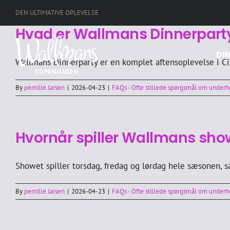
Skip
DEN ULTIMATIVE OPLEVELSE
to
Hvad er Wallmans Dinnerpart
content
DI
Wallmans Dinnerparty er en komplet aftensoplevelse i Ci
By
pernille.larsen
|
2026-04-23
|
FAQs - Ofte stillede spørgsmål om under
Hvornår spiller Wallmans sho
Showet spiller torsdag, fredag og lørdag hele sæsonen, sa
By
pernille.larsen
|
2026-04-23
|
FAQs - Ofte stillede spørgsmål om under