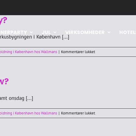
y?
NNERPARTY
JUL
VIRKSOMHEDER
HOTEL
rkusbygningen i København [...]
til
holdning i København hos Wallmans
|
Kommentarer lukket
Hvad
er
Wallmans
Dinnerparty?
w?
mt onsdag [...]
til
holdning i København hos Wallmans
|
Kommentarer lukket
Hvornår
spiller
Wallmans