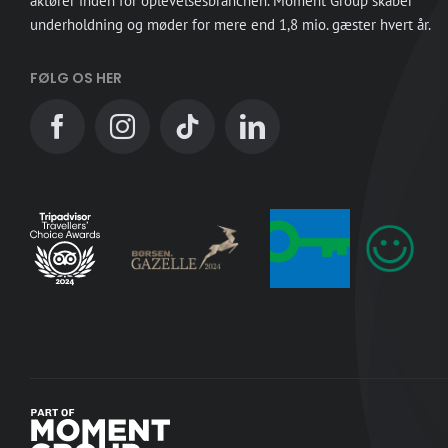
aktører inden for oplevelsesbranchen. Moment Group skaber
underholdning og møder for mere end 1,8 mio. gæster hvert år.
FØLG OS HER