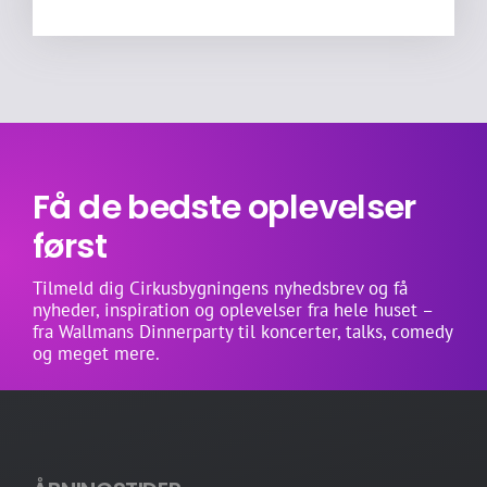
Få de bedste oplevelser
først
Tilmeld dig Cirkusbygningens nyhedsbrev og få
nyheder, inspiration og oplevelser fra hele huset –
fra Wallmans Dinnerparty til koncerter, talks, comedy
og meget mere.