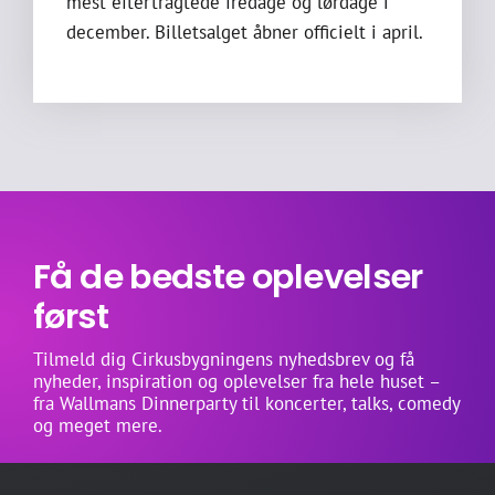
mest eftertragtede fredage og lørdage i
december. Billetsalget åbner officielt i april.
Få de bedste oplevelser
først
Tilmeld dig Cirkusbygningens nyhedsbrev og få
nyheder, inspiration og oplevelser fra hele huset –
fra Wallmans Dinnerparty til koncerter, talks, comedy
og meget mere.