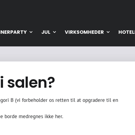
NNERPARTY
JUL
VIRKSOMHEDER
HOTEL
i salen?
ori B (vi forbeholder os retten til at opgradere til en
nde borde medregnes ikke her.