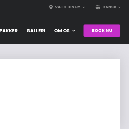
VÆLG DIN BY
DANSK
PAKKER
GALLERI
OM OS
BOOK NU