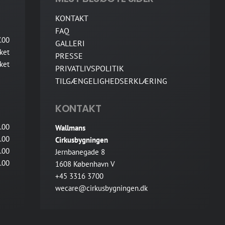
KONTAKT
FAQ
.00
GALLERI
ket
PRESSE
ket
PRIVATLIVSPOLITIK
TILGÆNGELIGHEDSERKLÆRING
KONTAKT
.00
Wallmans
.00
Cirkusbygningen
.00
Jernbanegade 8
.00
1608 København V
+45 3316 3700
wecare@cirkusbygningen.dk