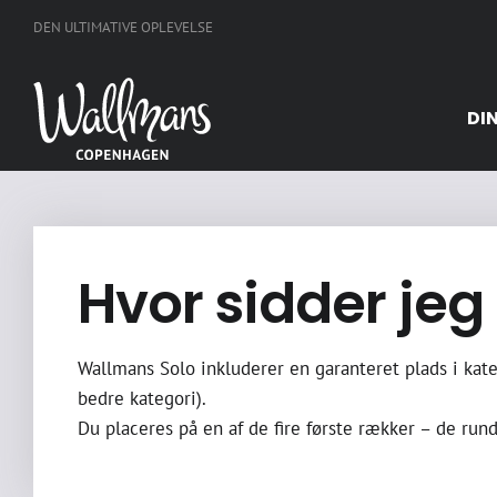
Skip
DEN ULTIMATIVE OPLEVELSE
to
content
DI
Hvor sidder jeg 
Wallmans Solo inkluderer en garanteret plads i kateg
bedre kategori).
Du placeres på en af de fire første rækker – de ru