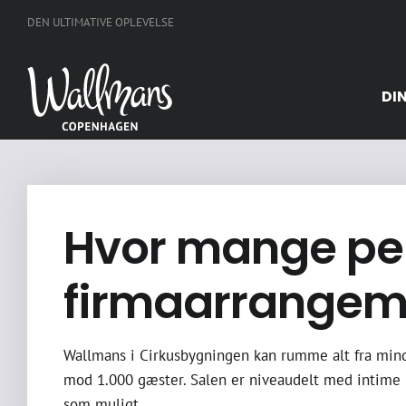
Skip
DEN ULTIMATIVE OPLEVELSE
to
content
DI
Hvor mange per
firmaarrangem
Wallmans i Cirkusbygningen kan rumme alt fra mindre
mod 1.000 gæster. Salen er niveaudelt med intime b
som muligt.