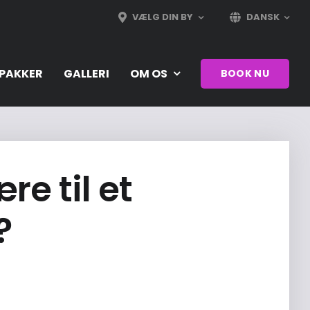
VÆLG DIN BY
DANSK
PAKKER
GALLERI
OM OS
BOOK NU
e til et
?