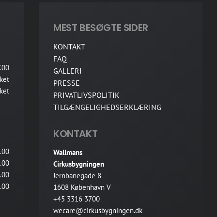
MEST BESØGTE SIDER
KONTAKT
FAQ
.00
GALLERI
ket
PRESSE
ket
PRIVATLIVSPOLITIK
TILGÆNGELIGHEDSERKLÆRING
KONTAKT
.00
Wallmans
.00
Cirkusbygningen
.00
Jernbanegade 8
.00
1608 København V
+45 3316 3700
wecare@cirkusbygningen.dk