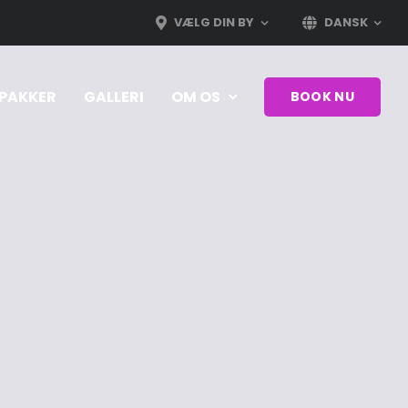
VÆLG DIN BY
DANSK
PAKKER
GALLERI
OM OS
BOOK NU