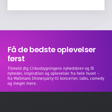
Få de bedste oplevelser
først
Tilmeld dig Cirkusbygningens nyhedsbrev og få
nyheder, inspiration og oplevelser fra hele huset –
fra Wallmans Dinnerparty til koncerter, talks, comedy
og meget mere.