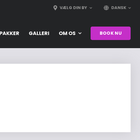
VÆLG DIN BY
DANSK
PAKKER
GALLERI
OM OS
BOOK NU