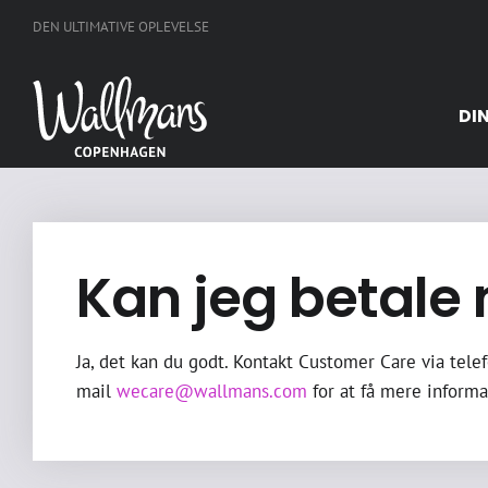
Skip
DEN ULTIMATIVE OPLEVELSE
to
content
DI
Kan jeg betale
Ja, det kan du godt. Kontakt Customer Care via tele
mail
wecare@wallmans.com
for at få mere informa