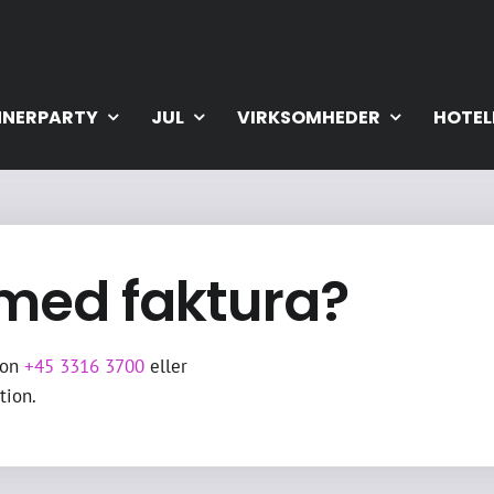
NNERPARTY
JUL
VIRKSOMHEDER
HOTEL
 med faktura?
fon
+45 3316 3700
eller
tion.