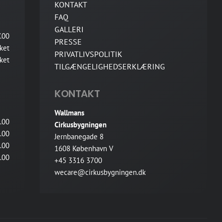
KONTAKT
FAQ
GALLERI
.00
PRESSE
ket
PRIVATLIVSPOLITIK
ket
TILGÆNGELIGHEDSERKLÆRING
KONTAKT
Wallmans
.00
Cirkusbygningen
.00
Jernbanegade 8
.00
1608 København V
.00
+45 3316 3700
wecare@cirkusbygningen.dk